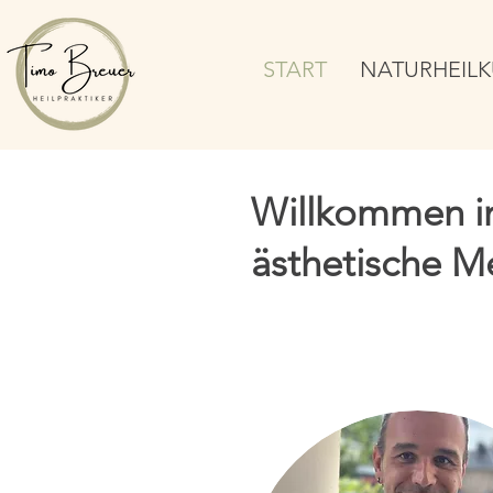
START
NATURHEIL
Willkommen in
ästhetische M