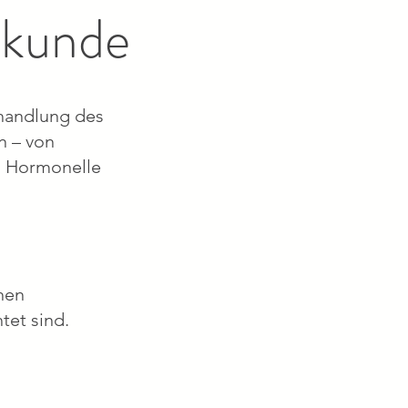
lkunde
ehandlung des
n – von
g. Hormonelle
chen
tet sind.