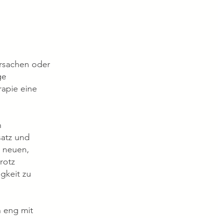
rsachen oder
ge
rapie eine
n
satz und
n neuen,
rotz
gkeit zu
h eng mit